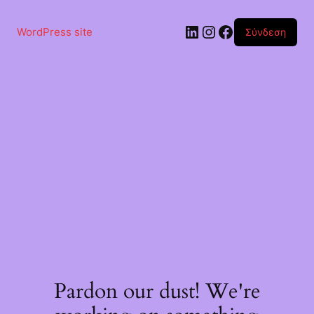
Μετάβαση
στο
Linkedin
Instagram
Facebook
περιεχόμενο
WordPress site
Σύνδεση
Pardon our dust! We're