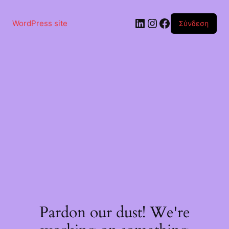
Μετάβαση
στο
Linkedin
Instagram
Facebook
περιεχόμενο
WordPress site
Σύνδεση
Pardon our dust! We're