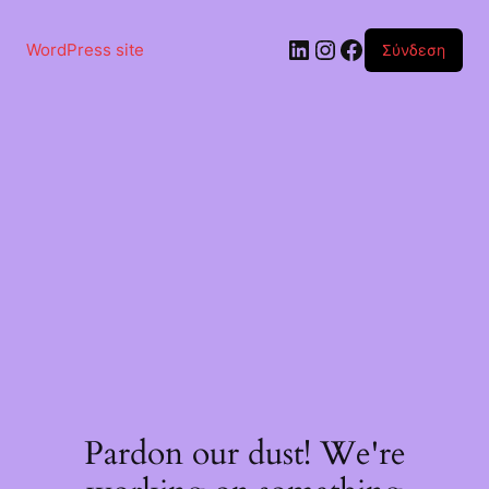
Μετάβαση
στο
Linkedin
Instagram
Facebook
περιεχόμενο
WordPress site
Σύνδεση
Pardon our dust! We're