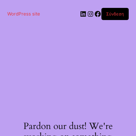
Μετάβαση
στο
Linkedin
Instagram
Facebook
περιεχόμενο
WordPress site
Σύνδεση
Pardon our dust! We're