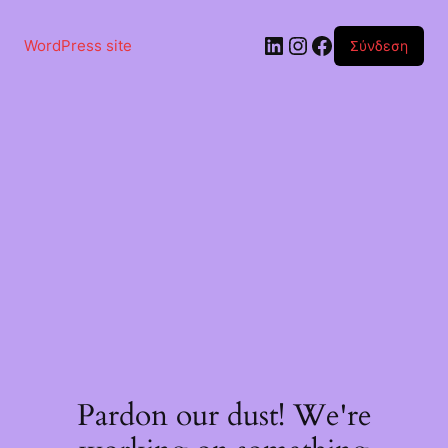
Μετάβαση
στο
Linkedin
Instagram
Facebook
περιεχόμενο
WordPress site
Σύνδεση
Pardon our dust! We're