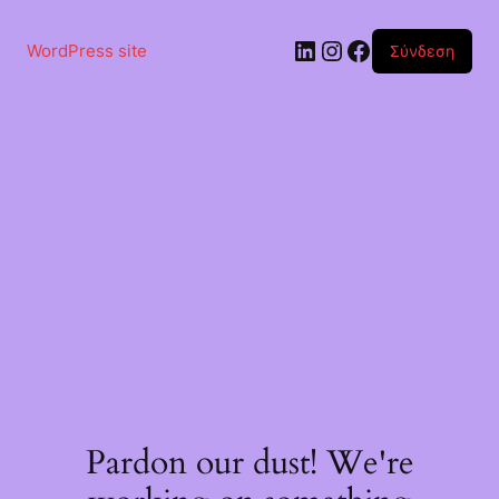
Μετάβαση
στο
Linkedin
Instagram
Facebook
περιεχόμενο
WordPress site
Σύνδεση
Pardon our dust! We're