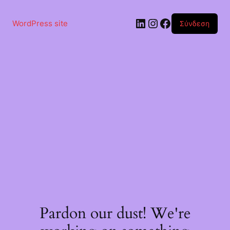
Μετάβαση
στο
Linkedin
Instagram
Facebook
περιεχόμενο
WordPress site
Σύνδεση
Pardon our dust! We're