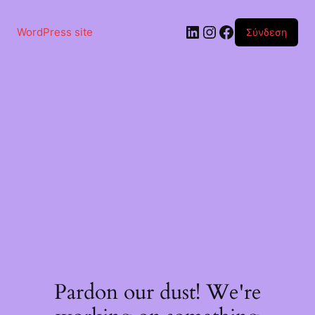
Μετάβαση
στο
Linkedin
Instagram
Facebook
περιεχόμενο
WordPress site
Σύνδεση
Pardon our dust! We're