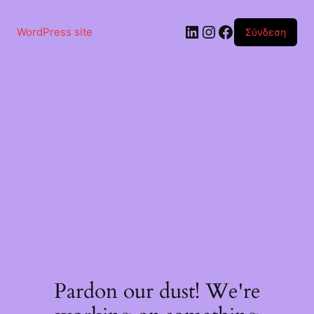
Μετάβαση
στο
Linkedin
Instagram
Facebook
περιεχόμενο
WordPress site
Σύνδεση
Pardon our dust! We're