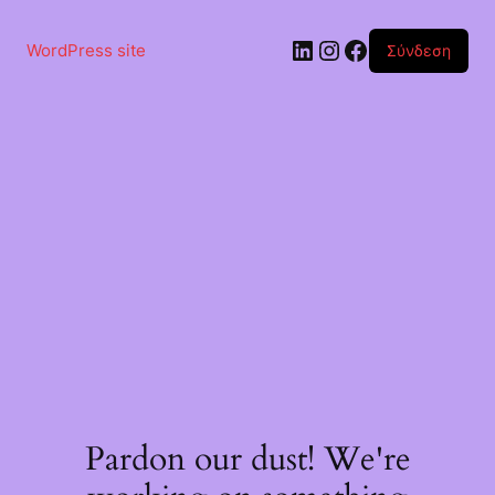
Μετάβαση
στο
Linkedin
Instagram
Facebook
περιεχόμενο
WordPress site
Σύνδεση
Pardon our dust! We're