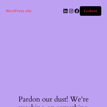
Μετάβαση
στο
Linkedin
Instagram
Facebook
περιεχόμενο
WordPress site
Σύνδεση
Pardon our dust! We're