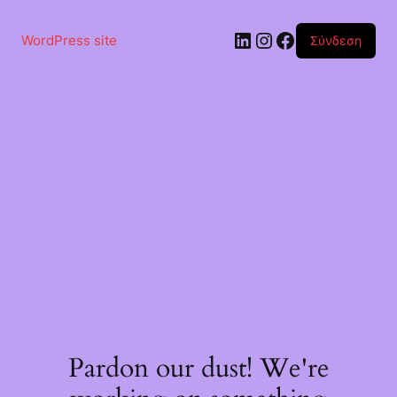
Μετάβαση
στο
Linkedin
Instagram
Facebook
περιεχόμενο
WordPress site
Σύνδεση
Pardon our dust! We're