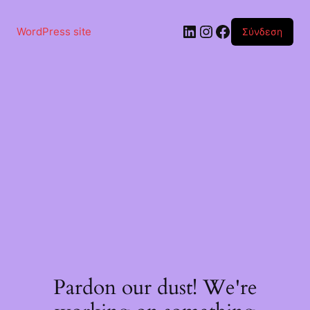
Μετάβαση
στο
Linkedin
Instagram
Facebook
περιεχόμενο
WordPress site
Σύνδεση
Pardon our dust! We're