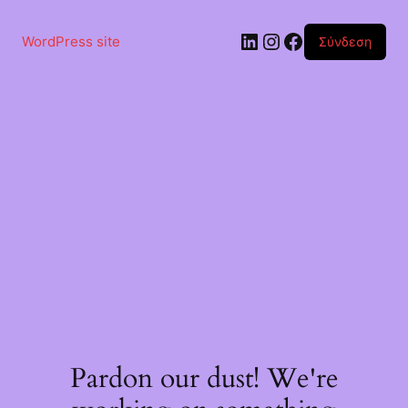
Μετάβαση
στο
Linkedin
Instagram
Facebook
περιεχόμενο
WordPress site
Σύνδεση
Pardon our dust! We're