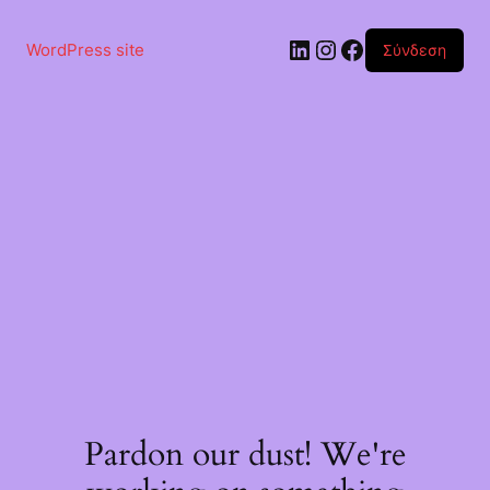
Μετάβαση
στο
Linkedin
Instagram
Facebook
περιεχόμενο
WordPress site
Σύνδεση
Pardon our dust! We're