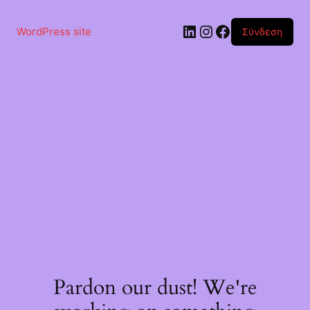
Μετάβαση
στο
Linkedin
Instagram
Facebook
περιεχόμενο
WordPress site
Σύνδεση
Pardon our dust! We're