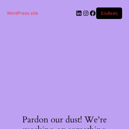
Μετάβαση
στο
Linkedin
Instagram
Facebook
περιεχόμενο
WordPress site
Σύνδεση
Pardon our dust! We're