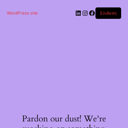
Μετάβαση
στο
Linkedin
Instagram
Facebook
περιεχόμενο
WordPress site
Σύνδεση
Pardon our dust! We're