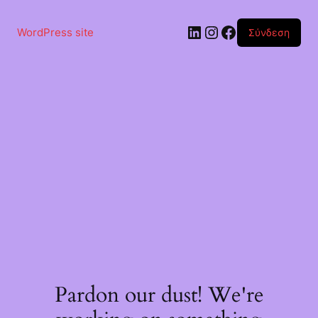
Μετάβαση
στο
Linkedin
Instagram
Facebook
περιεχόμενο
WordPress site
Σύνδεση
Pardon our dust! We're