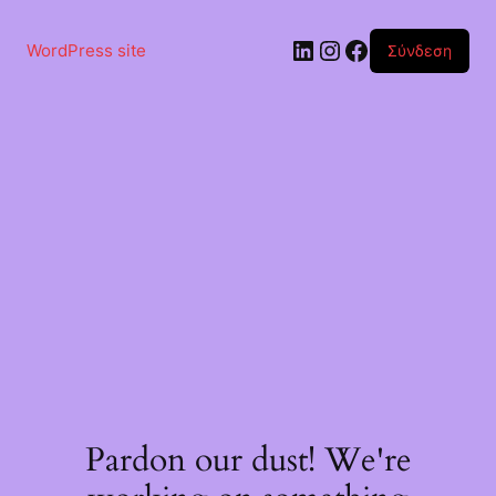
Μετάβαση
στο
Linkedin
Instagram
Facebook
περιεχόμενο
WordPress site
Σύνδεση
Pardon our dust! We're