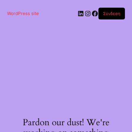
Μετάβαση
στο
Linkedin
Instagram
Facebook
περιεχόμενο
WordPress site
Σύνδεση
Pardon our dust! We're