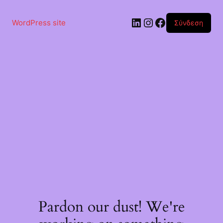
Μετάβαση
στο
Linkedin
Instagram
Facebook
περιεχόμενο
WordPress site
Σύνδεση
Pardon our dust! We're