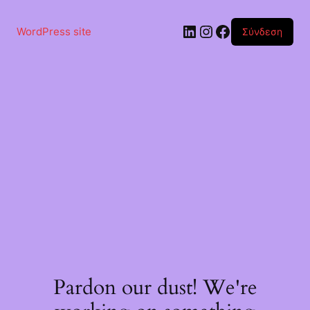
Μετάβαση
στο
Linkedin
Instagram
Facebook
περιεχόμενο
WordPress site
Σύνδεση
Pardon our dust! We're