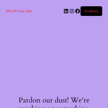
Μετάβαση
στο
Linkedin
Instagram
Facebook
περιεχόμενο
WordPress site
Σύνδεση
Pardon our dust! We're