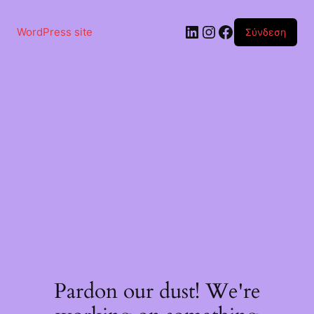
Μετάβαση
στο
Linkedin
Instagram
Facebook
περιεχόμενο
WordPress site
Σύνδεση
Pardon our dust! We're