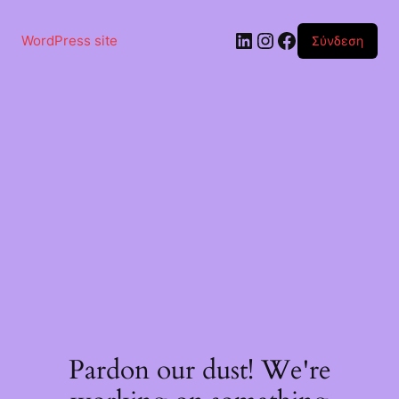
Μετάβαση
στο
Linkedin
Instagram
Facebook
περιεχόμενο
WordPress site
Σύνδεση
Pardon our dust! We're