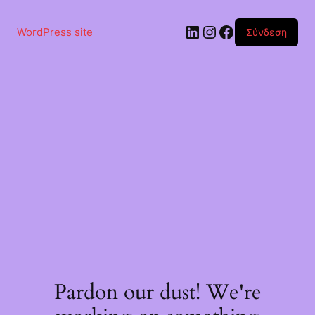
Μετάβαση
στο
Linkedin
Instagram
Facebook
περιεχόμενο
WordPress site
Σύνδεση
Pardon our dust! We're