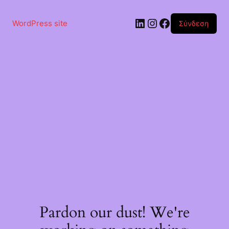
Μετάβαση
στο
Linkedin
Instagram
Facebook
περιεχόμενο
WordPress site
Σύνδεση
Pardon our dust! We're