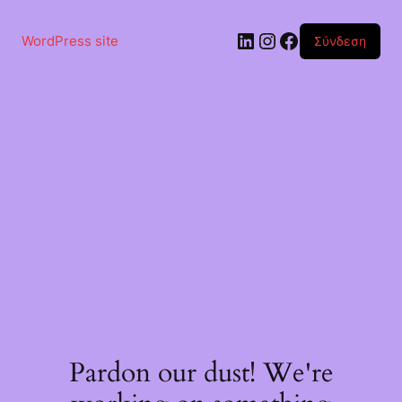
Μετάβαση
στο
Linkedin
Instagram
Facebook
περιεχόμενο
WordPress site
Σύνδεση
Pardon our dust! We're