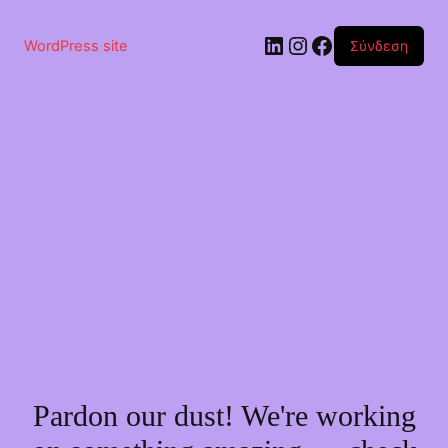
Μετάβαση
στο
Linkedin
Instagram
Facebook
περιεχόμενο
WordPress site
Σύνδεση
Pardon our dust! We're working