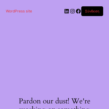
Μετάβαση
στο
Linkedin
Instagram
Facebook
περιεχόμενο
WordPress site
Σύνδεση
Pardon our dust! We're