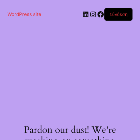
Μετάβαση
στο
Linkedin
Instagram
Facebook
περιεχόμενο
WordPress site
Σύνδεση
Pardon our dust! We're