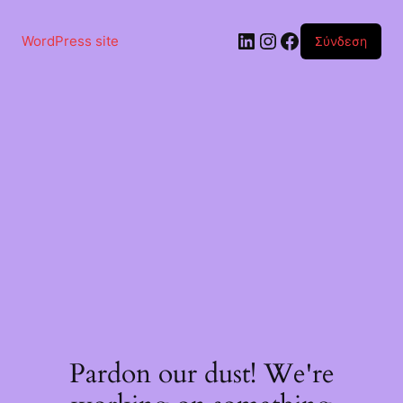
Μετάβαση
στο
Linkedin
Instagram
Facebook
περιεχόμενο
WordPress site
Σύνδεση
Pardon our dust! We're