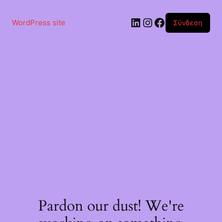
Μετάβαση
στο
Linkedin
Instagram
Facebook
περιεχόμενο
WordPress site
Σύνδεση
Pardon our dust! We're