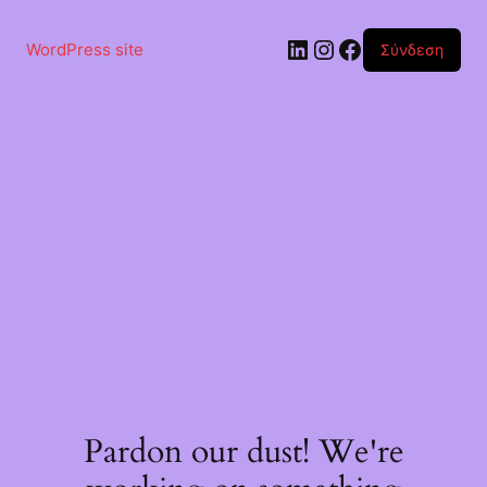
Μετάβαση
στο
Linkedin
Instagram
Facebook
περιεχόμενο
WordPress site
Σύνδεση
Pardon our dust! We're