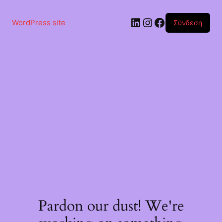
Μετάβαση
στο
Linkedin
Instagram
Facebook
περιεχόμενο
WordPress site
Σύνδεση
Pardon our dust! We're