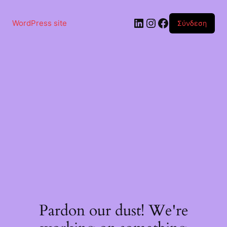
Μετάβαση
στο
Linkedin
Instagram
Facebook
περιεχόμενο
WordPress site
Σύνδεση
Pardon our dust! We're