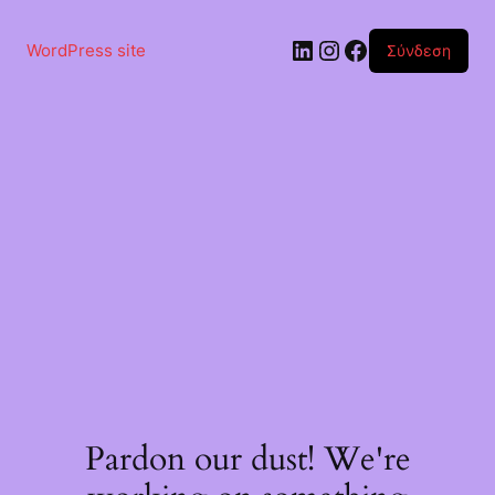
Μετάβαση
στο
Linkedin
Instagram
Facebook
περιεχόμενο
WordPress site
Σύνδεση
Pardon our dust! We're