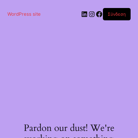
Μετάβαση
στο
Linkedin
Instagram
Facebook
περιεχόμενο
WordPress site
Σύνδεση
Pardon our dust! We're