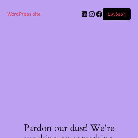
Μετάβαση
στο
Linkedin
Instagram
Facebook
περιεχόμενο
WordPress site
Σύνδεση
Pardon our dust! We're