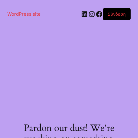
Μετάβαση
στο
Linkedin
Instagram
Facebook
περιεχόμενο
WordPress site
Σύνδεση
Pardon our dust! We're