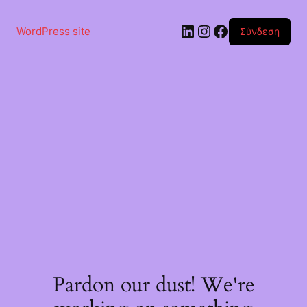
Μετάβαση
στο
Linkedin
Instagram
Facebook
περιεχόμενο
WordPress site
Σύνδεση
Pardon our dust! We're