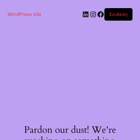
Μετάβαση
στο
Linkedin
Instagram
Facebook
περιεχόμενο
WordPress site
Σύνδεση
Pardon our dust! We're