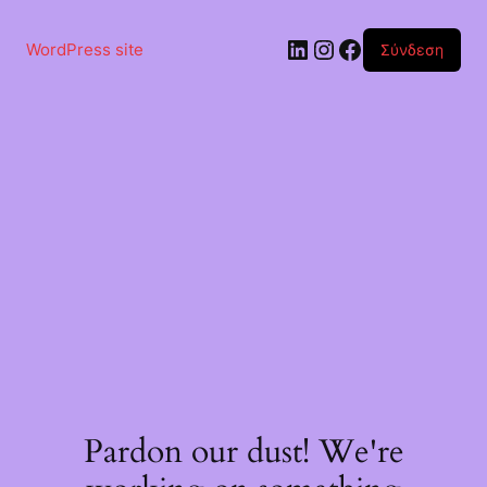
Μετάβαση
στο
Linkedin
Instagram
Facebook
περιεχόμενο
WordPress site
Σύνδεση
Pardon our dust! We're