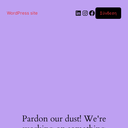
Μετάβαση
στο
Linkedin
Instagram
Facebook
περιεχόμενο
WordPress site
Σύνδεση
Pardon our dust! We're