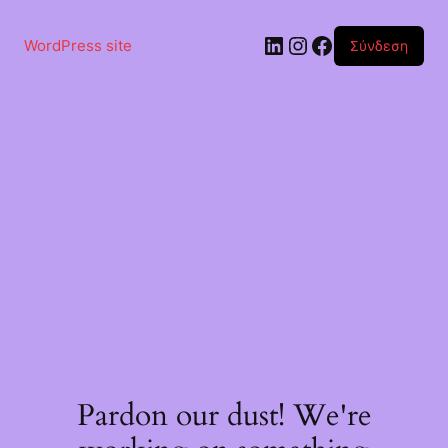
Μετάβαση
στο
Linkedin
Instagram
Facebook
περιεχόμενο
WordPress site
Σύνδεση
Pardon our dust! We're