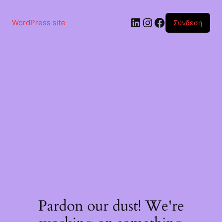
Μετάβαση
στο
Linkedin
Instagram
Facebook
περιεχόμενο
WordPress site
Σύνδεση
Pardon our dust! We're