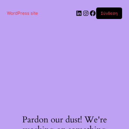
Μετάβαση
στο
Linkedin
Instagram
Facebook
περιεχόμενο
WordPress site
Σύνδεση
Pardon our dust! We're