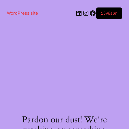
Μετάβαση
στο
Linkedin
Instagram
Facebook
περιεχόμενο
WordPress site
Σύνδεση
Pardon our dust! We're