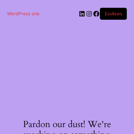
Μετάβαση
στο
Linkedin
Instagram
Facebook
περιεχόμενο
WordPress site
Σύνδεση
Pardon our dust! We're